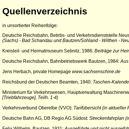
Quellenverzeichnis
in unsortierter Reihenfolge:
Deutsche Reichsbahn, Betirbs- und Verkehrsdienststelle Neus
(Sachs) - Bad Schandau und Bautzen/Sohland - Wilthen - Neuk
Kreisleit- und Heimatmuseum Sebnitz, 1986:
Beiträge zur Hei
Deutsche Reichsbahn, Bahnbetriebswerk Bautzen, 1984:
Aus
Jens Herbach, private Homepage
www.sachsenschine.de
Reichsbund der Deutschen Beamten, 1940:
Taschen-Kalender
Ministerium für Verkehrswesen, Hauptverwaltung Maschinenwi
[Triebfahrzeuge], Teilh. 1-4)
Verkehrsverbund Oberelbe (VVO):
Tarifübersicht (in aktueller
Deutsche Bahn AG, DB Regio AG Südost:
Streckenfahrplan (i
Felix Wilhelm, Bautzen, 1931:
Ausgeführte und nicht ausgefüh