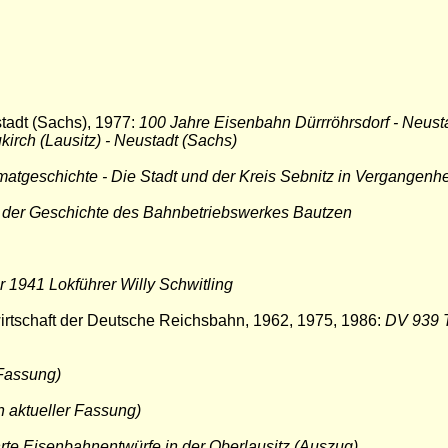
tadt (Sachs), 1977:
100 Jahre Eisenbahn Dürrröhrsdorf - Neusta
irch (Lausitz) - Neustadt (Sachs)
matgeschichte - Die Stadt und der Kreis Sebnitz in Vergangenhe
 der Geschichte des Bahnbetriebswerkes Bautzen
 1941 Lokführer Willy Schwitling
rtschaft der Deutsche Reichsbahn, 1962, 1975, 1986:
DV 939 T
 Fassung)
n aktueller Fassung)
rte Eisenbahnentwürfe in der Oberlausitz (Auszug)